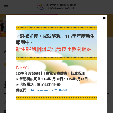
*****************************************************
<選擇光復，成就夢想！115學年度新生
報到中>
新生報到相關資訊請按此參閱網站
光復新聞
最新消息
7/10（五）即測即評及發證技術士技能檢定學科測試，受巴威颱
*****************************************************
風影響(依人事行政局公告)，調整日期為7/14(二) 再行辦理。
NEW!
115學年度普通科【資電AI實驗班】核准辦理
►普通科說明會:115年5月30日、115年6月13日
最新消息
►洽詢電話 : (03)5753558~60
傳送門：
https://reurl.cc/YDloG0
*****************************************************
7/10（五）即測即評及發證技術士技能檢定學科測
試，受巴威颱風影響(依人事行政局公告)，調整日