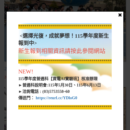
*****************************************************
<選擇光復，成就夢想！115學年度新生
報到中>
新生報到相關資訊請按此參閱網站
*****************************************************
2025/03/11 日本電子專門學校
NEW!
2025-03-21
115學年度普通科【資電AI實驗班】核准辦理
►普通科說明會:115年5月30日、115年6月13日
►洽詢電話 : (03)5753558~60
傳送門：
https://reurl.cc/YDloG0
*****************************************************