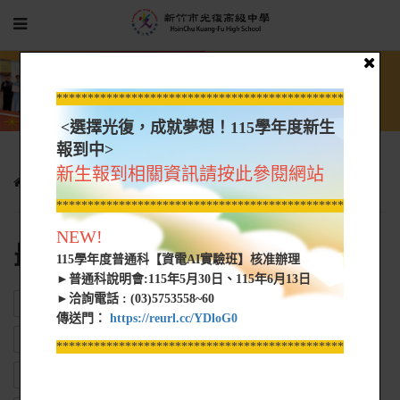
*****************************************************
<選擇光復，成就夢想！115學年度新生
報到中>
新生報到相關資訊請按此參閱網站
光復新聞
最新消息
*****************************************************
NEW!
最新消息
115學年度普通科【資電AI實驗班】核准辦理
►普通科說明會:115年5月30日、115年6月13日
►洽詢電話 : (03)5753558~60
ALL
新型冠狀毒防疫專區
校長室
教務處
傳送門：
https://reurl.cc/YDloG0
10701教科書選用版本
學務處
總務處
實習處
輔導處
*****************************************************
圖書館
人事室
會計室
教官室
完全中學部
進修部