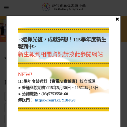
*****************************************************
<選擇光復，成就夢想！115學年度新生
報到中>
新生報到相關資訊請按此參閱網站
光復新聞
最新消息
*****************************************************
NEW!
最新消息
115學年度普通科【資電AI實驗班】核准辦理
►普通科說明會:115年5月30日、115年6月13日
►洽詢電話 : (03)5753558~60
ALL
新型冠狀毒防疫專區
校長室
教務處
傳送門：
https://reurl.cc/YDloG0
10701教科書選用版本
學務處
總務處
實習處
輔導處
*****************************************************
圖書館
人事室
會計室
教官室
完全中學部
進修部