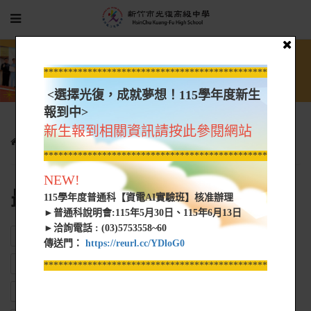
*****************************************************
<選擇光復，成就夢想！115學年度新生
報到中>
新生報到相關資訊請按此參閱網站
光復新聞
最新消息
*****************************************************
NEW!
最新消息
115學年度普通科【資電AI實驗班】核准辦理
►普通科說明會:115年5月30日、115年6月13日
►洽詢電話 : (03)5753558~60
ALL
新型冠狀毒防疫專區
校長室
教務處
傳送門：
https://reurl.cc/YDloG0
10701教科書選用版本
學務處
總務處
實習處
輔導處
*****************************************************
圖書館
人事室
會計室
教官室
完全中學部
進修部