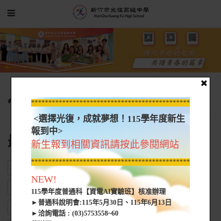
光復新聞
最新消息
*****************************************************
<選擇光復，成就夢想！115學年度新生
報到中>
最新消息
新生報到相關資訊請按此參閱網站
*****************************************************
ALL
新型冠狀毒防疫專區
校長室
教務處
NEW!
10701教科書選用版本
學務處
總務處
實習處
輔導處
115學年度普通科【資電AI實驗班】核准辦理
►普通科說明會:115年5月30日、115年6月13日
圖書館
人事室
會計室
教官室
完全中學部
進修部
►洽詢電話 : (03)5753558~60