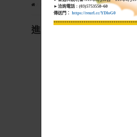
行政單位
進修部
進修部活動花絮
►洽詢電話 : (03)5753558~60
傳送門：
https://reurl.cc/YDloG0
**************************************
進修部活動花絮