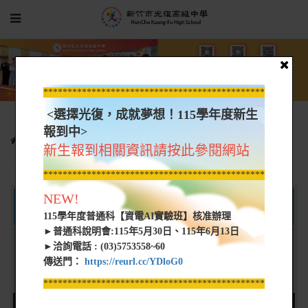
*****************************************************
<選擇光復，成就夢想！115學年度新生
報到中>
行政單位
學務處
生活輔導組-專區
災害防救
新生報到相關資訊請按此參閱網站
*****************************************************
NEW!
防災料理包
115學年度普通科【資電AI實驗班】核准辦理
►普通科說明會:115年5月30日、115年6月13日
影
►洽詢電話 : (03)5753558~60
片
影片
影片名稱
影片連結
傳送門：
https://reurl.cc/YDloG0
長
來源
度
*****************************************************
2分
內政