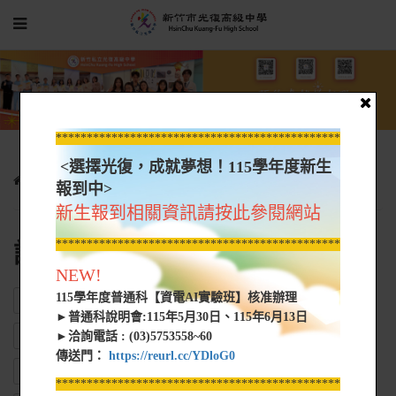
*****************************************************
<選擇光復，成就夢想！115學年度新生
學生園地
課程計畫書
報到中>
新生報到相關資訊請按此參閱網站
*****************************************************
課程計畫書
NEW!
115學年度普通科【資電AI實驗班】核准辦理
ALL
綜合型高中總體課程計畫書
技術型高中總體課程計畫書
►普通科說明會:115年5月30日、115年6月13日
普通科課程計畫書
建教合作課程計畫
►洽詢電話 : (03)5753558~60
傳送門：
https://reurl.cc/YDloG0
集中式特教班總體課程計畫書
僑生專班課程計畫書
*****************************************************