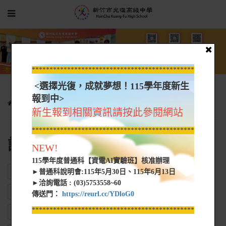
*****************************************************
<選擇光復，成就夢想！115學年度新生
報到中>
學生園地
課程計畫書
新生報到相關資訊請按此參閱網站
*****************************************************
課程計畫書
NEW!
115學年度普通科【資電AI實驗班】核准辦理
ALL
綜合型高中總體課程計畫書
技術型高中總體課程計畫書
►普通科說明會:115年5月30日、115年6月13日
►洽詢電話 : (03)5753558~60
普通科課程計畫書
建教合作課程計畫
傳送門：
https://reurl.cc/YDloG0
*****************************************************
集中式特教班總體課程計畫書
僑生專班課程計畫書