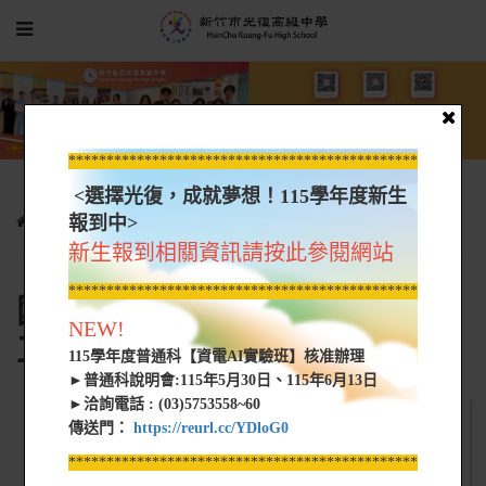
*****************************************************
<選擇光復，成就夢想！115學年度新生
報到中>
專案特區
國家發展委員會ODF文件應用工具
新生報到相關資訊請按此參閱網站
*****************************************************
國家發展委員會ODF文件應用
NEW!
工具
115學年度普通科【資電AI實驗班】核准辦理
►普通科說明會:115年5月30日、115年6月13日
►洽詢電話 : (03)5753558~60
傳送門：
https://reurl.cc/YDloG0
*****************************************************