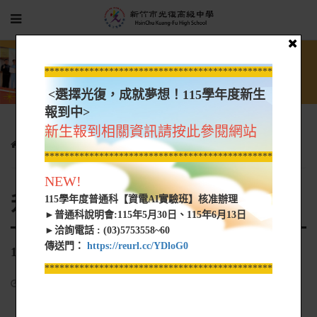
*****************************************************
<選擇光復，成就夢想！115學年度新生
報到中>
新生報到相關資訊請按此參閱網站
光復新聞
升學榜單
111-2升學進路彙整 日校
*****************************************************
NEW!
升學榜單
115學年度普通科【資電AI實驗班】核准辦理
►普通科說明會:115年5月30日、115年6月13日
►洽詢電話 : (03)5753558~60
傳送門：
https://reurl.cc/YDloG0
111-2升學進路彙整 日校
*****************************************************
2024-01-08