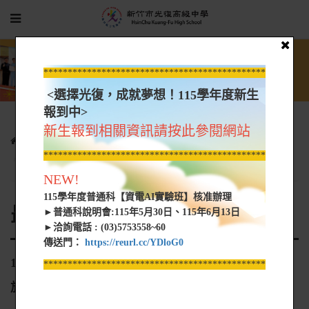
*****************************************************
<選擇光復，成就夢想！115學年度新生
報到中>
新生報到相關資訊請按此參閱網站
行政單位
圖書館
館務內容
最新消息
*****************************************************
113年3月赴日本電子專門學校技能實習國際教育旅行
NEW!
115學年度普通科【資電AI實驗班】核准辦理
最新消息
►普通科說明會:115年5月30日、115年6月13日
►洽詢電話 : (03)5753558~60
傳送門：
https://reurl.cc/YDloG0
113年3月赴日本電子專門學校技能實習國際教育
*****************************************************
旅行