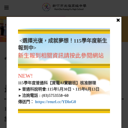
*****************************************************
<選擇光復，成就夢想！115學年度新生
報到中>
新生報到相關資訊請按此參閱網站
行政單位
圖書館
館務內容
最新消息
115年3月-赴日本大和西高校國際交流教育旅行實施計畫
*****************************************************
NEW!
115學年度普通科【資電AI實驗班】核准辦理
最新消息
►普通科說明會:115年5月30日、115年6月13日
►洽詢電話 : (03)5753558~60
傳送門：
https://reurl.cc/YDloG0
115年3月-赴日本大和西高校國際交流教育旅行實
*****************************************************
施計畫