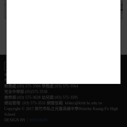
回上頁
地址:新竹市東區光復路二段153號
學校電話
教務處:(03) 575-3584 學務處:(03) 575-3564
完全中學部:(03)575-3558
進修部:(03) 575-3628 幼兒園:(03) 575-3595
網站管理: (03) 575-3531 網管信箱: kfshcc@kfsh.hc.edu.tw
Copyright © 2017.新竹市私立光復高級中學Hsinchu Kuang-Fu High
School
DESIGN BY：
WIZARDS