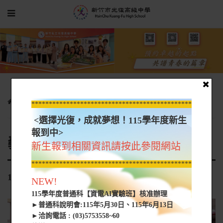
行政單位
圖書館
義工照片
106-1義工照片
*****************************************************
<選擇光復，成就夢想！115學年度新生
報到中>
義工照片
新生報到相關資訊請按此參閱網站
*****************************************************
106-1義工照片
NEW!
115學年度普通科【資電AI實驗班】核准辦理
►普通科說明會:115年5月30日、115年6月13日
►洽詢電話 : (03)5753558~60