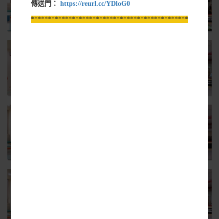
傳送門：
https://reurl.cc/YDloG0
*****************************************************