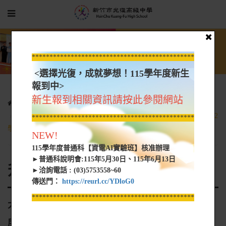
*****************************************************
<選擇光復，成就夢想！115學年度新生
報到中>
新生報到相關資訊請按此參閱網站
光復新聞
升學資訊
大考中心112學年度各項考試預訂日期、112學年度考試簡章、112
*****************************************************
學年度術科考試簡章
NEW!
115學年度普通科【資電AI實驗班】核准辦理
►普通科說明會:115年5月30日、115年6月13日
升學資訊
►洽詢電話 : (03)5753558~60
傳送門：
https://reurl.cc/YDloG0
*****************************************************
大考中心112學年度各項考試預訂日期、112學年
度考試簡章、112學年度術科考試簡章