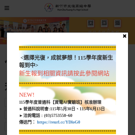
*****************************************************
<選擇光復，成就夢想！115學年度新生
光復新聞
升學資訊
報到中>
新生報到相關資訊請按此參閱網站
升學資訊
*****************************************************
NEW!
115學年度普通科【資電AI實驗班】核准辦理
ALL
轉學考
單獨招生
運動績優
甄選入學
►普通科說明會:115年5月30日、115年6月13日
大專院校獎助學金
學習歷程/備審資料
考試簡章
特殊選才
►洽詢電話 : (03)5753558~60
傳送門：
https://reurl.cc/YDloG0
申請入學
進修學士班
特生招生訊息
大學先修課程
*****************************************************