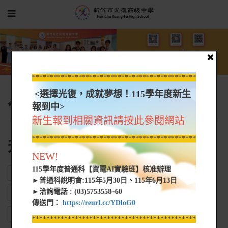
*****************************************************
<選擇光復，成就夢想！115學年度新生
光復新聞
升學資訊
報到中>
新生報到相關資訊請按此參閱網站
*****************************************************
升學資訊
NEW!
115學年度普通科【資電AI實驗班】核准辦理
ALL
轉學考
單獨招生
運動績優
甄選入學
►普通科說明會:115年5月30日、115年6月13日
►洽詢電話 : (03)5753558~60
大專院校獎助學金
學習歷程/備審資料
考試簡章
特殊選才
傳送門：
https://reurl.cc/YDloG0
申請入學
進修學士班
特生招生訊息
大學先修課程
*****************************************************