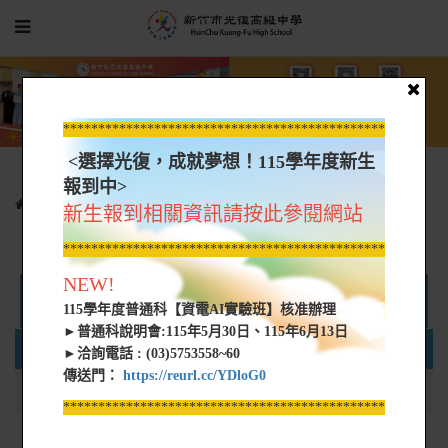
*****************************************************
<選擇光復，成就夢想！115學年度新生
報到中>
認識光復
各處室規章
總務處規章
新生報到相關資訊請按此參閱網站
*****************************************************
NEW!
交通運輸組
115學年度普通科【資電AI實驗班】核准辦理
►普通科說明會:115年5月30日、115年6月13日
名稱
類型
大小
►洽詢電話 : (03)5753558~60
傳送門：
https://reurl.cc/YDloG0
01-檢查校車乘車證實施辦法
pdf
60 KB
*****************************************************
02-校車管理─車長(掌)制─實施辦法
pdf
66 KB