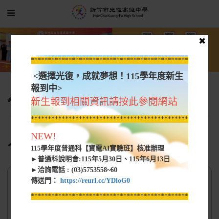
*****************************************************
<選擇光復，成就夢想！115學年度新生
報到中>
行政單位
人事室
人事主任信箱
新生報到相關資訊請按此參閱網站
*****************************************************
NEW!
人事主任信箱
115學年度普通科【資電AI實驗班】核准辦理
►普通科說明會:115年5月30日、115年6月13日
►洽詢電話 : (03)5753558~60
主旨
*
傳送門：
https://reurl.cc/YDloG0
*****************************************************