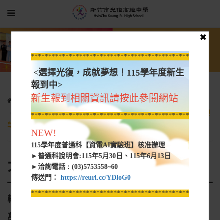
*****************************************************
<選擇光復，成就夢想！115學年度新生
報到中>
新生報到相關資訊請按此參閱網站
光復新聞
大學營隊資訊
轉知 萬能科技大學資訊工程系舉辦「傳說對決JS萬爵盃」，歡迎
*****************************************************
學生踴躍參加
NEW!
115學年度普通科【資電AI實驗班】核准辦理
►普通科說明會:115年5月30日、115年6月13日
大學營隊資訊
►洽詢電話 : (03)5753558~60
傳送門：
https://reurl.cc/YDloG0
*****************************************************
轉知 萬能科技大學資訊工程系舉辦「傳說對決JS
萬爵盃」，歡迎學生踴躍參加