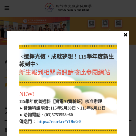
*****************************************************
<選擇光復，成就夢想！115學年度新生
光復新聞
大學營隊資訊
報到中>
轉知 國立臺東大學華語文學系辦理2023第十二屆「臺東詩歌節
新生報到相關資訊請按此參閱網站
——Xanh．撩癒綠，mogaro！」之「草青青coˋ Qiangˊ Qiangˊ，綠
*****************************************************
野相癒：青春╳混齡朗誦賽」活動辦法，歡迎師生參與
NEW!
115學年度普通科【資電AI實驗班】核准辦理
大學營隊資訊
►普通科說明會:115年5月30日、115年6月13日
►洽詢電話 : (03)5753558~60
傳送門：
https://reurl.cc/YDloG0
轉知 國立臺東大學華語文學系辦理2023第十二屆
*****************************************************