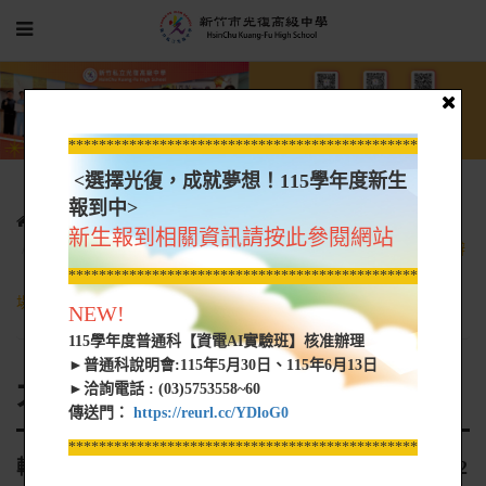
*****************************************************
<選擇光復，成就夢想！115學年度新生
報到中>
光復新聞
大學營隊資訊
新生報到相關資訊請按此參閱網站
轉知 遠東科技大學冷凍空調與能源系擬於112年12月1日(五) 舉辦
『冷凍空調銅管創意造型競賽』及『水管造型與電線應用創意』二
*****************************************************
場競賽
NEW!
115學年度普通科【資電AI實驗班】核准辦理
►普通科說明會:115年5月30日、115年6月13日
大學營隊資訊
►洽詢電話 : (03)5753558~60
傳送門：
https://reurl.cc/YDloG0
*****************************************************
轉知 遠東科技大學冷凍空調與能源系擬於112年12