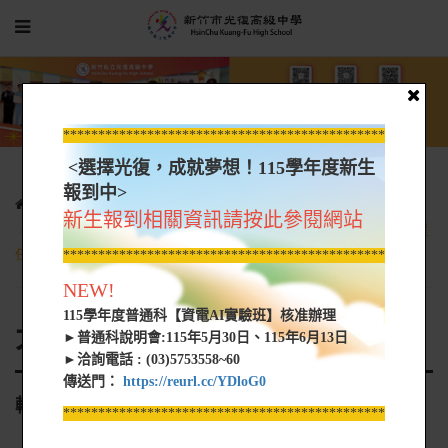
*****************************************************
<選擇光復，成就夢想！115學年度新生
報到中>
光復新聞
大學營隊資訊
新生報到相關資訊請按此參閱網站
轉知 東海大學理學院與國立自然科學博物館合辦「2023全國火星
任務創意競賽」之海報
*****************************************************
NEW!
115學年度普通科【資電AI實驗班】核准辦理
大學營隊資訊
►普通科說明會:115年5月30日、115年6月13日
►洽詢電話 : (03)5753558~60
傳送門：
https://reurl.cc/YDloG0
轉知 東海大學理學院與國立自然科學博物館合辦
*****************************************************
「2023全國火星任務創意競賽」之海報