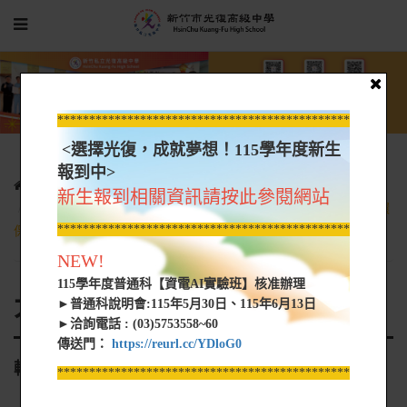
*****************************************************
<選擇光復，成就夢想！115學年度新生
報到中>
光復新聞
大學營隊資訊
新生報到相關資訊請按此參閱網站
轉知 南亞科技學校財團法人南亞技術學院辦理「2024全國創意環
*****************************************************
保教具製作競賽」
NEW!
115學年度普通科【資電AI實驗班】核准辦理
大學營隊資訊
►普通科說明會:115年5月30日、115年6月13日
►洽詢電話 : (03)5753558~60
傳送門：
https://reurl.cc/YDloG0
轉知 南亞科技學校財團法人南亞技術學院辦理
*****************************************************
「2024全國創意環保教具製作競賽」