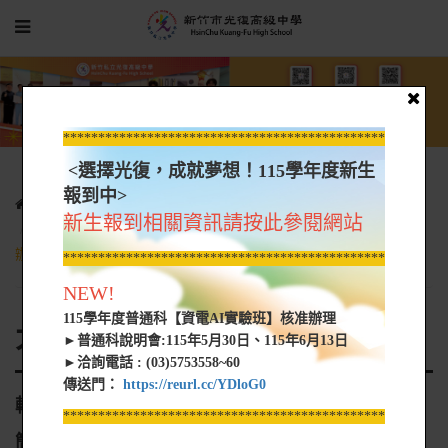
*****************************************************
<選擇光復，成就夢想！115學年度新生
報到中>
光復新聞
大學營隊資訊
新生報到相關資訊請按此參閱網站
轉知 國立臺灣海洋大學海洋法律與政策學院(以下簡稱本學院)舉
辦「2024第四屆海洋法政學習體驗心得競賽」簡章、海報及報名表
*****************************************************
NEW!
115學年度普通科【資電AI實驗班】核准辦理
大學營隊資訊
►普通科說明會:115年5月30日、115年6月13日
►洽詢電話 : (03)5753558~60
傳送門：
https://reurl.cc/YDloG0
轉知 國立臺灣海洋大學海洋法律與政策學院(以下
*****************************************************
簡稱本學院)舉辦「2024第四屆海洋法政學習體驗