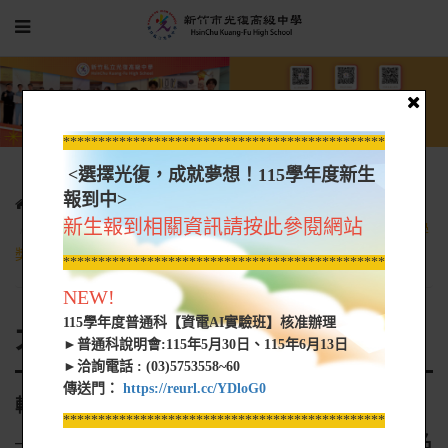
*****************************************************
<選擇光復，成就夢想！115學年度新生
報到中>
光復新聞
大學營隊資訊
新生報到相關資訊請按此參閱網站
轉知 南華大學辦理「2024第一屆永懷星雲大師——生命書寫文學
獎」徵文活動海報、辦法暨報名表
*****************************************************
NEW!
115學年度普通科【資電AI實驗班】核准辦理
大學營隊資訊
►普通科說明會:115年5月30日、115年6月13日
►洽詢電話 : (03)5753558~60
傳送門：
https://reurl.cc/YDloG0
轉知 南華大學辦理「2024第一屆永懷星雲大師
*****************************************************
——生命書寫文學獎」徵文活動海報、辦法暨報名