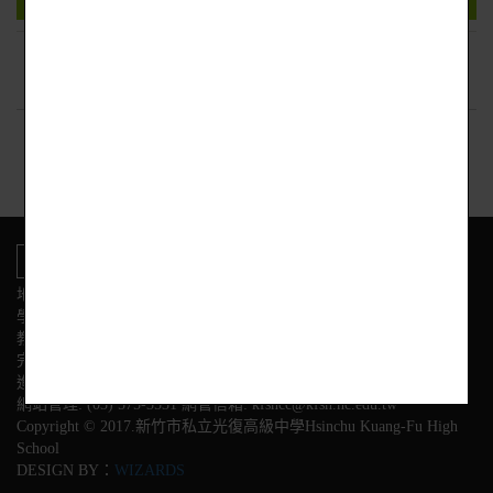
下載附件
回上頁
地址:新竹市東區光復路二段153號
學校電話
教務處:(03) 575-3584 學務處:(03) 575-3564
完全中學部:(03)575-3558
進修部:(03) 575-3628 幼兒園:(03) 575-3595
網站管理: (03) 575-3531 網管信箱: kfshcc@kfsh.hc.edu.tw
Copyright © 2017.新竹市私立光復高級中學Hsinchu Kuang-Fu High
School
DESIGN BY：
WIZARDS