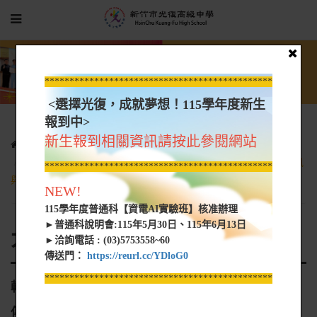
*****************************************************
<選擇光復，成就夢想！115學年度新生
報到中>
新生報到相關資訊請按此參閱網站
光復新聞
大學營隊資訊
轉知 銘傳大學醫療資訊與管理學系舉辦「2025銘傳大學醫療資訊
*****************************************************
與管理體驗營」
NEW!
115學年度普通科【資電AI實驗班】核准辦理
►普通科說明會:115年5月30日、115年6月13日
大學營隊資訊
►洽詢電話 : (03)5753558~60
傳送門：
https://reurl.cc/YDloG0
*****************************************************
轉知 銘傳大學醫療資訊與管理學系舉辦「2025銘
傳大學醫療資訊與管理體驗營」