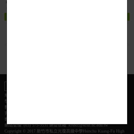
41415611c48213723fa8a7026d84a12c_EMT-I初級救護技
術員考照班005345
下載附件
回上頁
地址:新竹市東區光復路二段153號
學校電話
教務處:(03) 575-3584 學務處:(03) 575-3564
完全中學部:(03)575-3558
進修部:(03) 575-3628 幼兒園:(03) 575-3595
網站管理: (03) 575-3531 網管信箱: kfshcc@kfsh.hc.edu.tw
Copyright © 2017.新竹市私立光復高級中學Hsinchu Kuang-Fu High