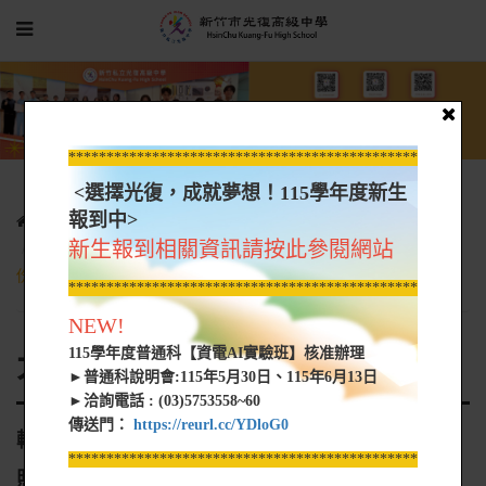
*****************************************************
<選擇光復，成就夢想！115學年度新生
報到中>
光復新聞
大學營隊資訊
新生報到相關資訊請按此參閱網站
轉知 亞洲大學護理學系EMT-1初級救護技術員考照班招生海報1
份，即日起受理至114年6月30日止
*****************************************************
NEW!
115學年度普通科【資電AI實驗班】核准辦理
大學營隊資訊
►普通科說明會:115年5月30日、115年6月13日
►洽詢電話 : (03)5753558~60
傳送門：
https://reurl.cc/YDloG0
轉知 亞洲大學護理學系EMT-1初級救護技術員考
*****************************************************
照班招生海報1份，即日起受理至114年6月30日止