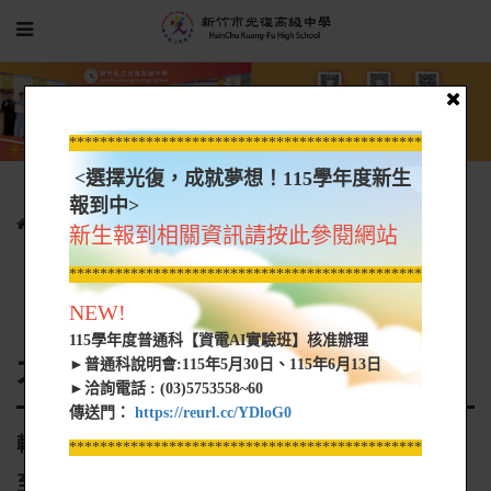
*****************************************************
<選擇光復，成就夢想！115學年度新生
報到中>
光復新聞
大學營隊資訊
新生報到相關資訊請按此參閱網站
轉知 國立中山大學海洋科學系預計114年6月30日至7月3日舉辦
*****************************************************
「中山海科營」活動
NEW!
115學年度普通科【資電AI實驗班】核准辦理
大學營隊資訊
►普通科說明會:115年5月30日、115年6月13日
►洽詢電話 : (03)5753558~60
傳送門：
https://reurl.cc/YDloG0
轉知 國立中山大學海洋科學系預計114年6月30日
*****************************************************
至7月3日舉辦「中山海科營」活動