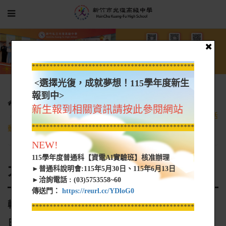
*****************************************************
<選擇光復，成就夢想！115學年度新生
報到中>
光復新聞
大學營隊資訊
新生報到相關資訊請按此參閱網站
轉知 南臺學校財團法人南臺科技大學擬辦理「一日3D體驗營」活
*****************************************************
動，活動內容詳如附件
NEW!
115學年度普通科【資電AI實驗班】核准辦理
大學營隊資訊
►普通科說明會:115年5月30日、115年6月13日
►洽詢電話 : (03)5753558~60
傳送門：
https://reurl.cc/YDloG0
轉知 南臺學校財團法人南臺科技大學擬辦理「一
*****************************************************
日3D體驗營」活動，活動內容詳如附件