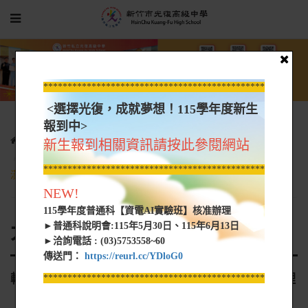
*****************************************************
<選擇光復，成就夢想！115學年度新生
報到中>
光復新聞
大學營隊資訊
新生報到相關資訊請按此參閱網站
轉知 國立成功大學中國文學系擬於115年寒假辦理「第四屆成大
*****************************************************
漢學研習營」，檢附活動海報1份
NEW!
115學年度普通科【資電AI實驗班】核准辦理
大學營隊資訊
►普通科說明會:115年5月30日、115年6月13日
►洽詢電話 : (03)5753558~60
傳送門：
https://reurl.cc/YDloG0
轉知 國立成功大學中國文學系擬於115年寒假辦理
*****************************************************
「第四屆成大漢學研習營」，檢附活動海報1份