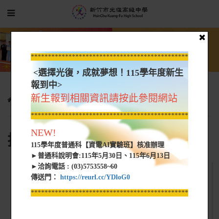
*****************************************************
<選擇光復，成就夢想！115學年度新生
報到中>
新生報到相關資訊請按此參閱網站
光復新聞
行政單位最新消息
技檢發證中心最新消息
*****************************************************
NEW!
技檢發證中心最新消息
115學年度普通科【資電AI實驗班】核准辦理
►普通科說明會:115年5月30日、115年6月13日
►洽詢電話 : (03)5753558~60
傳送門：
https://reurl.cc/YDloG0
*****************************************************