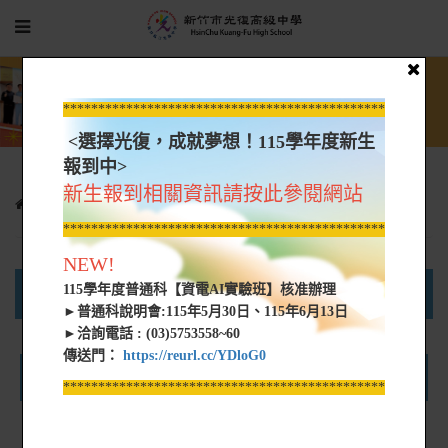
*****************************************************
<選擇光復，成就夢想！115學年度新生
報到中>
新生報到相關資訊請按此參閱網站
專案特區
新生專區
新生服裝費費用
*****************************************************
NEW!
115學年度普通科【資電AI實驗班】核准辦理
高中部首頁
國中部首頁
新生專區
►普通科說明會:115年5月30日、115年6月13日
►洽詢電話 : (03)5753558~60
傳送門：
https://reurl.cc/YDloG0
新 生 服 裝 費
*****************************************************