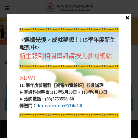
*****************************************************
<選擇光復，成就夢想！115學年度新生
報到中>
新生報到相關資訊請按此參閱網站
行政單位
教育推廣暨職訓中心
財報
*****************************************************
NEW!
115學年度普通科【資電AI實驗班】核准辦理
109學年度決算書
►普通科說明會:115年5月30日、115年6月13日
►洽詢電話 : (03)5753558~60
名稱
類型
大小
傳送門：
https://reurl.cc/YDloG0
*****************************************************