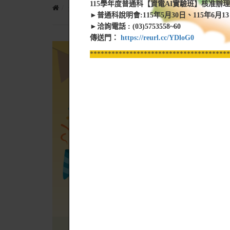
115學年度普通科【資電AI實驗班】核准辦
光復新聞
歷年技藝競賽成績
►普通科說明會:115年5月30日、115年6月1
►洽詢電話 : (03)5753558~60
傳送門：
https://reurl.cc/YDloG0
**************************************