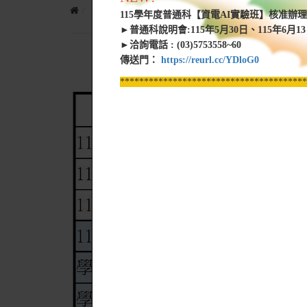
學生園地
學習歷程專區
115學年度普通科【資電AI實驗班】核准辦
►普通科說明會:115年5月30日、115年6月1
►洽詢電話 : (03)5753558~60
傳送門：
https://reurl.cc/YDloG0
**************************************