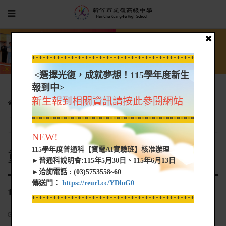
*****************************************************
<選擇光復，成就夢想！115學年度新生
報到中>
新生報到相關資訊請按此參閱網站
學生園地
重補修專區
重補修專區公告
114-03-15~16重補修名單
*****************************************************
NEW!
115學年度普通科【資電AI實驗班】核准辦理
重補修專區公告
►普通科說明會:115年5月30日、115年6月13日
►洽詢電話 : (03)5753558~60
傳送門：
https://reurl.cc/YDloG0
114-03-15~16重補修名單
*****************************************************
2025-03-14