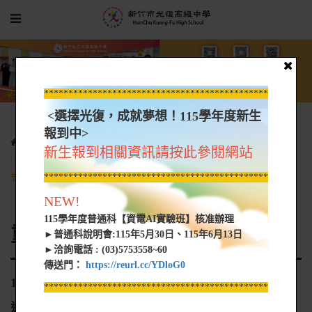
*****************************************************
<選擇光復，成就夢想！115學年度新生
報到中>
學生園地
重補修專區
重補修專區公告
新生報到相關資訊請按此參閱網站
114-06-07~08專班、114-06-14~15專班、6月份普通科自學輔導班
重補修名單
*****************************************************
NEW!
115學年度普通科【資電AI實驗班】核准辦理
重補修專區公告
►普通科說明會:115年5月30日、115年6月13日
►洽詢電話 : (03)5753558~60
傳送門：
https://reurl.cc/YDloG0
114-06-07~08專班、114-06-14~15專班、6月份普
*****************************************************
通科自學輔導班重補修名單