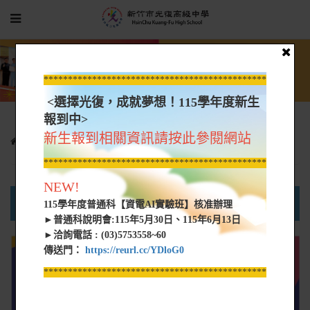
*****************************************************
<選擇光復，成就夢想！115學年度新生
報到中>
新生報到相關資訊請按此參閱網站
專案特區
新生專區
文宣資料
技職學習成就
*****************************************************
NEW!
高中部首頁
國中部首頁
新生專區
115學年度普通科【資電AI實驗班】核准辦理
►普通科說明會:115年5月30日、115年6月13日
►洽詢電話 : (03)5753558~60
傳送門：
https://reurl.cc/YDloG0
*****************************************************