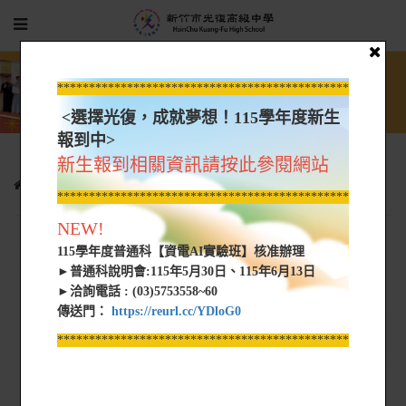
*****************************************************
<選擇光復，成就夢想！115學年度新生
報到中>
新生報到相關資訊請按此參閱網站
專案特區
新生專區
校內獎學金
*****************************************************
NEW!
115學年度普通科【資電AI實驗班】核准辦理
►普通科說明會:115年5月30日、115年6月13日
►洽詢電話 : (03)5753558~60
傳送門：
https://reurl.cc/YDloG0
*****************************************************