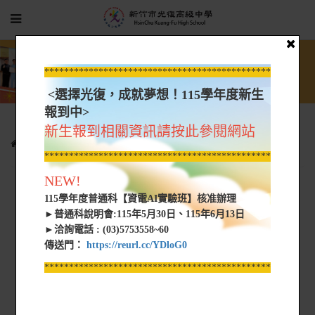
*****************************************************
<選擇光復，成就夢想！115學年度新生
報到中>
新生報到相關資訊請按此參閱網站
專案特區
新生專區
招生行事曆
進修部新生行事曆
*****************************************************
NEW!
115學年度普通科【資電AI實驗班】核准辦理
►普通科說明會:115年5月30日、115年6月13日
►洽詢電話 : (03)5753558~60
傳送門：
https://reurl.cc/YDloG0
*****************************************************