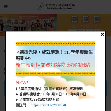
*****************************************************
學生園地
就業快訊
<選擇光復，成就夢想！115學年度新生
報到中>
新生報到相關資訊請按此參閱網站
就業快訊
*****************************************************
NEW!
標
時間
名稱
115學年度普通科【資電AI實驗班】核准辦理
籤
►普通科說明會:115年5月30日、115年6月13日
►洽詢電話 : (03)5753558~60
轉知 新竹市政府 為協助特定對象家庭子
傳送門：
https://reurl.cc/YDloG0
2022-
女提早學習職場經驗及個人生涯規劃，本