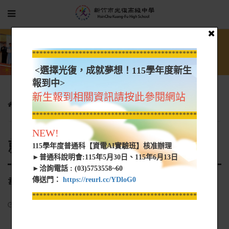
*****************************************************
<選擇光復，成就夢想！115學年度新生
報到中>
新生報到相關資訊請按此參閱網站
學生園地
就業快訊
韋耀餐飲有限公司-就業快訊
*****************************************************
NEW!
就業快訊
115學年度普通科【資電AI實驗班】核准辦理
►普通科說明會:115年5月30日、115年6月13日
►洽詢電話 : (03)5753558~60
傳送門：
https://reurl.cc/YDloG0
韋耀餐飲有限公司-就業快訊
*****************************************************
2022-05-26