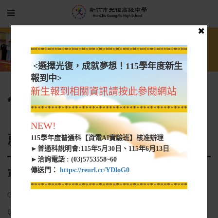
*****************************************************
<選擇光復，成就夢想！115學年度新生
報到中>
新生報到相關資訊請按此參閱網站
學生園地
就業快訊
宣揚國際企業有限公司(專修進口車)
*****************************************************
NEW!
就業快訊
115學年度普通科【資電AI實驗班】核准辦理
►普通科說明會:115年5月30日、115年6月13日
►洽詢電話 : (03)5753558~60
傳送門：
https://reurl.cc/YDloG0
宣揚國際企業有限公司(專修進口車)
*****************************************************
2023-03-20
專修進口車，汽車科相關科系畢業尤佳