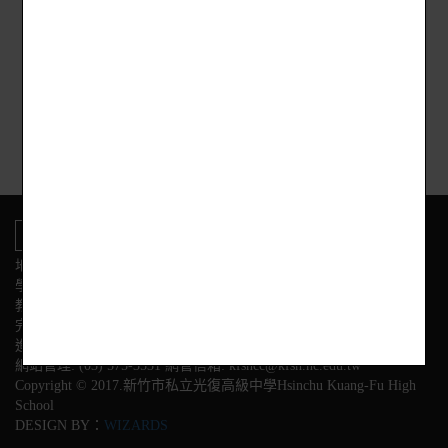
司06:33(B段 )→港清宮06:34(B段 )→西濱路延平路口
06:36(B段 )→罟寮全家商店06:38(B段 )→虎山土地公
06:39(A段 )→台寶玻璃06:40(A段 )→南勢社區
06:42(A段 )→延平路口06:44(A段 )→好博家生活素材
館06:46(A段 )→西大路口06:48(A段 )→城北街口
06:50(A段 )→到校。
地址:新竹市東區光復路二段153號
學校電話
教務處:(03) 575-3584 學務處:(03) 575-3564
完全中學部:(03)575-3558
進修部:(03) 575-3628 幼兒園:(03) 575-3595
網站管理: (03) 575-3531 網管信箱: kfshcc@kfsh.hc.edu.tw
Copyright © 2017.新竹市私立光復高級中學Hsinchu Kuang-Fu High
School
DESIGN BY：
WIZARDS