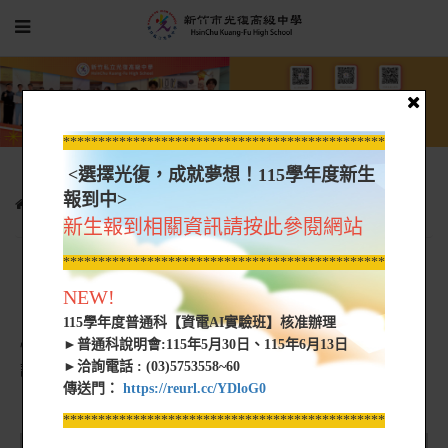
*****************************************************
<選擇光復，成就夢想！115學年度新生
報到中>
學生園地
校車路線
國中部專車
新生報到相關資訊請按此參閱網站
*****************************************************
國中專車校車路線
NEW!
115學年度普通科【資電AI實驗班】核准辦理
※請點選Google地圖按鈕查看Google地圖，若出現『安全
►普通科說明會:115年5月30日、115年6月13日
性憑證有問題』，
►洽詢電話 : (03)5753558~60
請選"不建議的動作圖示繼續瀏覽此網頁(不建議)"
傳送門：
https://reurl.cc/YDloG0
*****************************************************