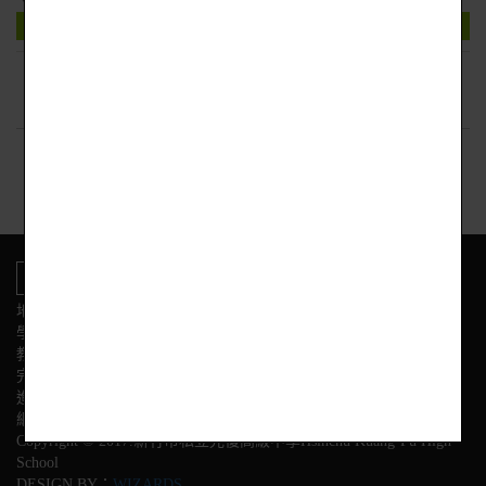
下載附件
回上頁
地址:新竹市東區光復路二段153號
學校電話
教務處:(03) 575-3584 學務處:(03) 575-3564
完全中學部:(03)575-3558
進修部:(03) 575-3628 幼兒園:(03) 575-3595
網站管理: (03) 575-3531 網管信箱: kfshcc@kfsh.hc.edu.tw
Copyright © 2017.新竹市私立光復高級中學Hsinchu Kuang-Fu High
School
DESIGN BY：
WIZARDS