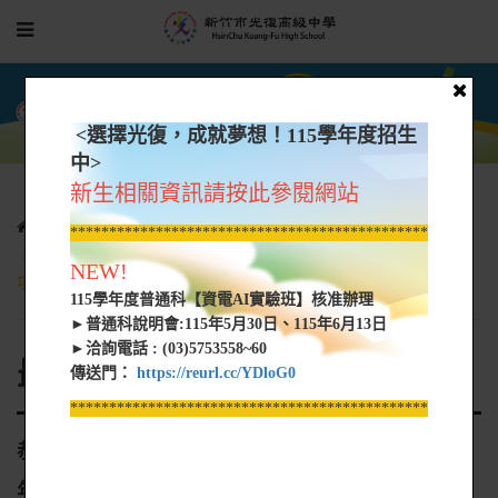
<選擇光復，成就夢想！115學年度招生
中>
新生相關資訊請按此參閱網站
相關連結
最新公告
*****************************************************
恭賀~國中部校友林昕恩同學~直升普通科參加115年全中運游泳
NEW!
項目全國成績優異
115學年度普通科【資電AI實驗班】核准辦理
►普通科說明會:115年5月30日、115年6月13日
►洽詢電話 : (03)5753558~60
最新公告
傳送門：
https://reurl.cc/YDloG0
*****************************************************
恭賀~國中部校友林昕恩同學~直升普通科參加115
年全中運游泳項目全國成績優異