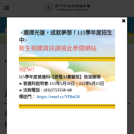
<選擇光復，成就夢想！115學年度招生
中>
新生相關資訊請按此參閱網站
*****************************************************
相關連結
最新公告
NEW!
狂賀~國中部直升普通科~彭o豪同學繁星推薦錄取國立清華大學
115學年度普通科【資電AI實驗班】核准辦理
►普通科說明會:115年5月30日、115年6月13日
►洽詢電話 : (03)5753558~60
最新公告
傳送門：
https://reurl.cc/YDloG0
*****************************************************
狂賀~國中部直升普通科~彭o豪同學繁星推薦錄取
國立清華大學