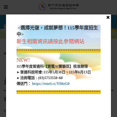
<選擇光復，成就夢想！115學年度招生
中>
新生相關資訊請按此參閱網站
*****************************************************
相關連結
最新公告
NEW!
狂賀~國中部115國中教育會考表現亮眼~
115學年度普通科【資電AI實驗班】核准辦理
►普通科說明會:115年5月30日、115年6月13日
►洽詢電話 : (03)5753558~60
最新公告
傳送門：
https://reurl.cc/YDloG0
*****************************************************
狂賀~國中部115國中教育會考表現亮眼~
優異表現
2026-06-05