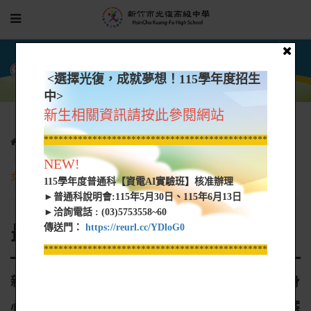
<選擇光復，成就夢想！115學年度招生
中>
新生相關資訊請按此參閱網站
*****************************************************
相關連結
最新公告
新竹市政府函轉雲林縣政府辦理身心障礙學生、身心障礙人士子
NEW!
女及低收入戶子女學雜費減免補助案
115學年度普通科【資電AI實驗班】核准辦理
►普通科說明會:115年5月30日、115年6月13日
►洽詢電話 : (03)5753558~60
最新公告
傳送門：
https://reurl.cc/YDloG0
*****************************************************
新竹市政府函轉雲林縣政府辦理身心障礙學生、身
心障礙人士子女及低收入戶子女學雜費減免補助案